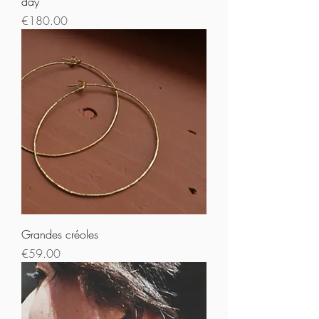
day
Prix
€180.00
Grandes créoles
Prix
€59.00