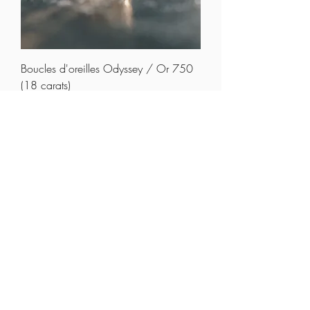
Boucles d'oreilles Odyssey / Or 750
(18 carats)
Prix
€190.00