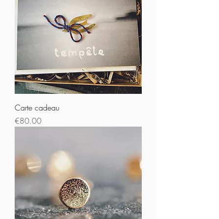
Carte cadeau
Prix
€80.00