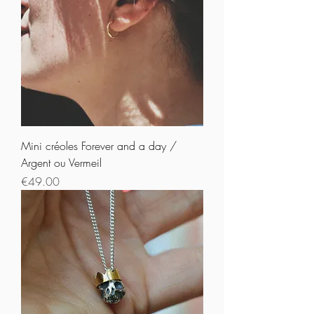
Mini créoles Forever and a day /
Argent ou Vermeil
Prix
€49.00