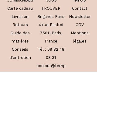
COMMANDES
NOUS
INFOS
Carte cadeau
TROUVER
Contact
Livraison
Brigands Paris
Newsletter
Retours
4 rue Basfroi
CGV
Guide des
75011 Paris,
Mentions
m
atières
France
légales
Conseils
Tél :
09 82 48
d'entretien
08 31
bonjour@temp
ete.paris